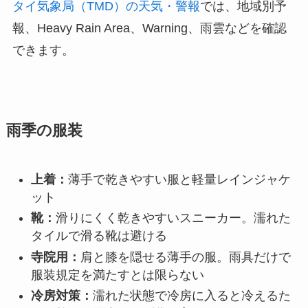
タイ気象局（TMD）の天気・警報
では、地域別予
報、Heavy Rain Area、Warning、雨雲などを確認
できます。
雨季の服装
上着：
薄手で乾きやすい服と軽量レインジャケ
ット
靴：
滑りにくく乾きやすいスニーカー。濡れた
タイルで滑る靴は避ける
寺院用：
肩と膝を隠せる薄手の服。雨具だけで
服装規定を満たすとは限らない
冷房対策：
濡れた状態で冷房に入ると冷えるた